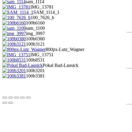
sam_1114
IMG_13781
SAM_1114_1
100_7626_b
100b6160
sam_1109
img_3997
100b0380
100b3121
800px-Lutz_Wagner
IMG_13751
100b8531
Pokal Bad-Lausick
100b3201
100b3381