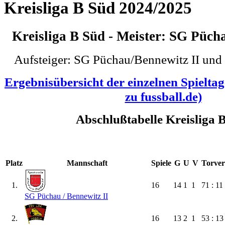
Kreisliga B Süd 2024/2025
Kreisliga B Süd - Meister: SG Püch
Aufsteiger: SG Püchau/Bennewitz II un
Ergebnisübersicht der einzelnen Spielta
zu fussball.de)
Abschlußtabelle Kreisliga 
Platz
Mannschaft
Spiele
G
U
V
Torver
1.
16
14
1
1
71 : 11
SG Püchau /​ Bennewitz II
2.
16
13
2
1
53 : 13