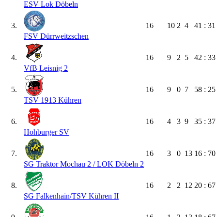
ESV Lok Döbeln
3.
16
10
2
4
41 : 31
FSV Dürrweitzschen
4.
16
9
2
5
42 : 33
VfB Leisnig 2
5.
16
9
0
7
58 : 25
TSV 1913 Kühren
6.
16
4
3
9
35 : 37
Hohburger SV
7.
16
3
0
13
16 : 70
SG Traktor Mochau 2 /​ LOK Döbeln 2
8.
16
2
2
12
20 : 67
SG Falkenhain/​TSV Kühren II