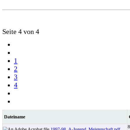
Seite 4 von 4
1
2
3
4
Dateiname
8
1997-98_A-Jugend_Meisterschaft.pdf