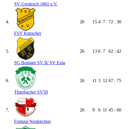
SV Groitzsch 1861 e.V.
4.
26
15
4
7
72 : 30
FSV Kitzscher
5.
26
13
6
7
62 : 42
SG Bornaer SV II/​ SV Eula
6.
26
11
3
12
67 : 75
Thierbacher SV59
7.
26
9
6
11
45 : 60
Fortuna Neukirchen