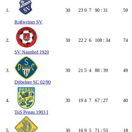
1.
30
23
0
7
90 : 31
59
Roßweiner SV
2.
30
22
2
6
108 : 34
74
SV Naunhof 1920
3.
30
21
5
4
88 : 39
49
Döbelner SC 02/​90
4.
30
19
4
7
67 : 27
40
TuS Pegau 1903 I
5.
30
16
9
5
71 : 53
18