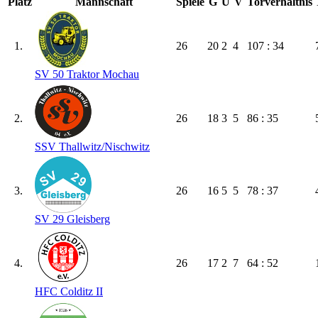
Platz
Mannschaft
Spiele
G
U
V
Torverhältnis
1.
26
20
2
4
107 : 34
SV 50 Traktor Mochau
2.
26
18
3
5
86 : 35
SSV Thallwitz/​Nischwitz
3.
26
16
5
5
78 : 37
SV 29 Gleisberg
4.
26
17
2
7
64 : 52
HFC Colditz II