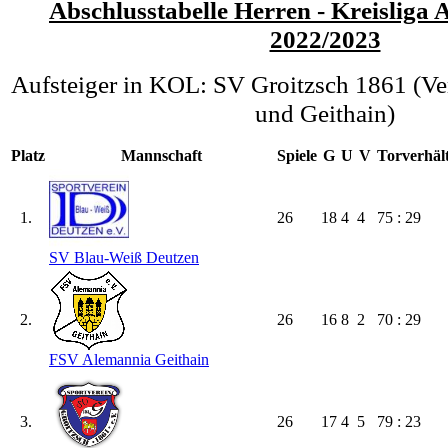
Abschlusstabelle Herren - Kreisliga 
2022/2023
Aufsteiger in KOL: SV Groitzsch 1861 (Ve
und Geithain)
Platz
Mannschaft
Spiele
G
U
V
Torverhält
1.
26
18
4
4
75 : 29
SV Blau-Weiß Deutzen
2.
26
16
8
2
70 : 29
FSV Alemannia Geithain
3.
26
17
4
5
79 : 23