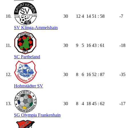
10.
30
12
4
14
51 : 58
-7
SV Klinga-Ammelshain
11.
30
9
5
16
43 : 61
-18
SC Partheland
12.
30
8
6
16
52 : 87
-35
Hohnstädter SV
13.
30
8
4
18
45 : 62
-17
SG Olympia Frankenhain