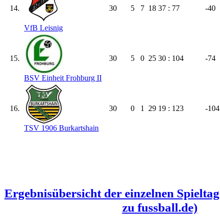
14.
30
5
7
18
37 : 77
-40
VfB Leisnig
15.
30
5
0
25
30 : 104
-74
BSV Einheit Frohburg II
16.
30
0
1
29
19 : 123
-104
TSV 1906 Burkartshain
Ergebnisübersicht der einzelnen Spielta
zu fussball.de)