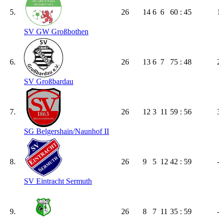
5.
26
14
6
6
60 : 45
SV GW Großbothen
6.
26
13
6
7
75 : 48
SV Großbardau
7.
26
12
3
11
59 : 56
SG Belgershain/​Naunhof II
8.
26
9
5
12
42 : 59
SV Eintracht Sermuth
9.
26
8
7
11
35 : 59