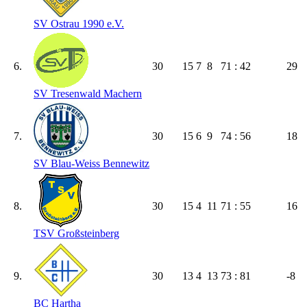
SV Ostrau 1990 e.V.
6.
30
15
7
8
71 : 42
29
SV Tresenwald Machern
7.
30
15
6
9
74 : 56
18
SV Blau-Weiss Bennewitz
8.
30
15
4
11
71 : 55
16
TSV Großsteinberg
9.
30
13
4
13
73 : 81
-8
BC Hartha