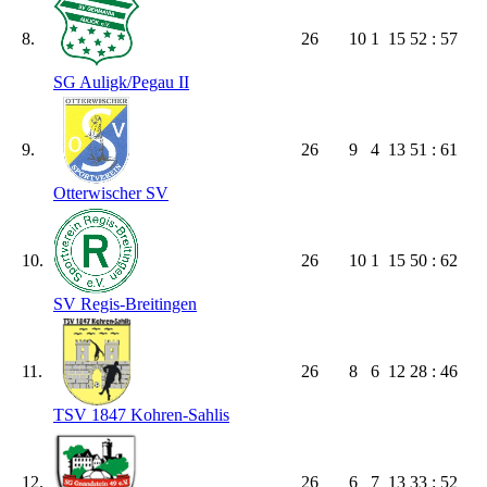
8.
26
10
1
15
52 : 57
SG Auligk/​Pegau II
9.
26
9
4
13
51 : 61
Otterwischer SV
10.
26
10
1
15
50 : 62
SV Regis-Breitingen
11.
26
8
6
12
28 : 46
TSV 1847 Kohren-Sahlis
12.
26
6
7
13
33 : 52