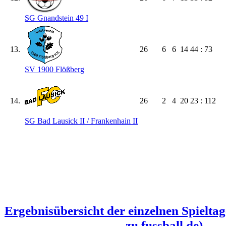
SG Gnandstein 49 I
13.
26
6
6
14
44 : 73
SV 1900 Flößberg
14.
26
2
4
20
23 : 112
SG Bad Lausick II /​ Frankenhain II
Ergebnisübersicht der einzelnen Spielta
zu fussball.de)