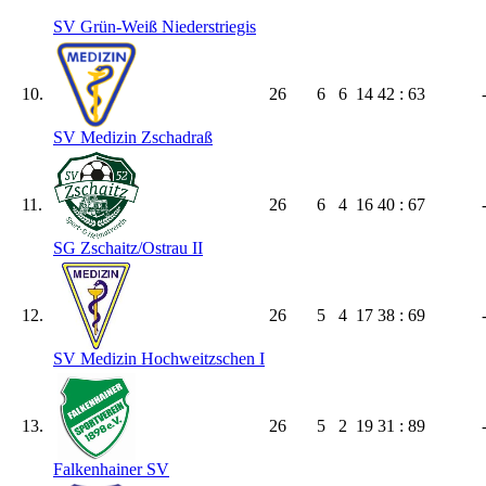
SV Grün-Weiß Niederstriegis
10.
26
6
6
14
42 : 63
SV Medizin Zschadraß
11.
26
6
4
16
40 : 67
SG Zschaitz/​Ostrau II
12.
26
5
4
17
38 : 69
SV Medizin Hochweitzschen I
13.
26
5
2
19
31 : 89
Falkenhainer SV